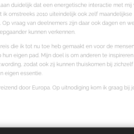
aan duidelijk dat een energetische interactie met mij 
 ik omstreeks 2010 uiteindelijk ook zelf maandelijk
 Op vraag van deelnemers zijn daar ook dagen en w
iepgaander kunnen verkennen.
 reis die ik tot nu toe heb gemaakt en voor de mense
hun eigen pad. Mijn doel is om anderen te inspireren
wording, zodat ook zij kunnen thuiskomen bij zichze
n eigen essentie.
izend door Europa. Op uitnodiging kom ik graag bij j