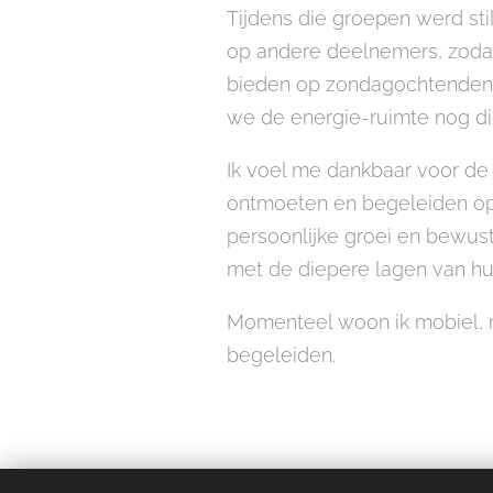
Tijdens die groepen werd stil
op andere deelnemers, zodat
bieden op zondagochtenden.
we de energie-ruimte nog d
Ik voel me dankbaar voor de
ontmoeten en begeleiden op 
persoonlijke groei en bewust
met de diepere lagen van hu
Momenteel woon ik mobiel, re
begeleiden.