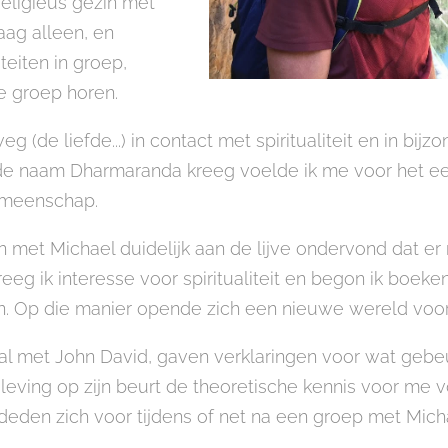
religieus gezin met
raag alleen, en
teiten in groep,
de groep horen.
 (de liefde...) in contact met spiritualiteit en in bijz
 de naam Dharmaranda kreeg voelde ik me voor het eers
emeenschap.
n met Michael duidelijk aan de lijve ondervond dat er
eg ik interesse voor spiritualiteit en begon ik boeke
n. Op die manier opende zich een nieuwe wereld voor 
l met John David, gaven verklaringen voor wat gebe
leving op zijn beurt de theoretische kennis voor me v
eden zich voor tijdens of net na een groep met Mich