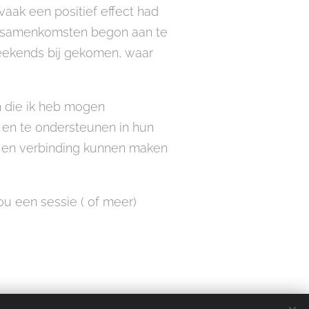
vaak een positief effect had
se samenkomsten begon aan te
eekends bij gekomen, waar
n die ik heb mogen
 en te ondersteunen in hun
lf en verbinding kunnen maken
ou een sessie ( of meer)