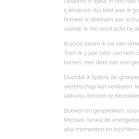
Geboren in 1964, in een niet 
5 kinderen. Als kind was ik g
hoewel ik deelnam aan activi
voelde ik me nooit écht bij 
In 2000 kwam ik via een omweg
Toen ik 3 jaar later van hem
komen, een deel van een g
Doordat ik tijdens de groepe
wetenschap kan verklaren, kre
(advaita-)leraren te bezoeke
Boeken en gesprekken, voora
Michael, terwijl de energiebe
aha-momenten en inzichten d